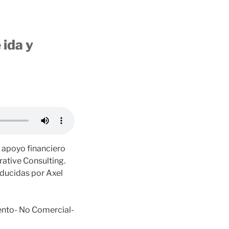
 ida y
l apoyo financiero
tive Consulting.
oducidas por Axel
nto- No Comercial-