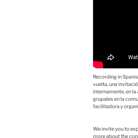
Recording in Spanish
vuelta, una invitaci
internamente, en la
grupales en la comu
facilitadora y orga
We invite you to exp
more about the conte